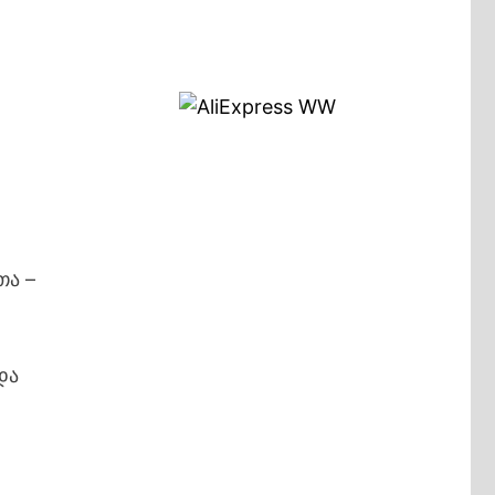
თა –
და