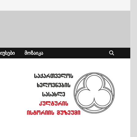
ᲘᲣᲡᲔᲑᲘ
ᲛᲝᲖᲐᲘᲙᲐ