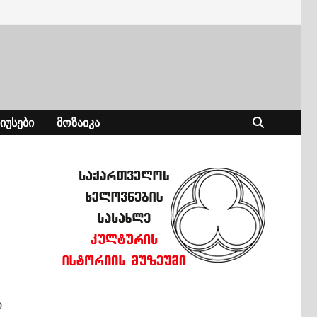
ᲘᲣᲡᲔᲑᲘ
ᲛᲝᲖᲐᲘᲙᲐ
ი