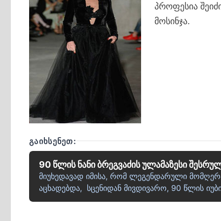
პროფესია შეიძ
მოსინჯა.
ᲒᲐᲘᲮᲡᲔᲜᲔᲗ:
90 წლის ნანი ბრეგვაძის ულამაზესი შესრუ
მიუხედავად იმისა, რომ ლეგენდარული მომღერალ
აცხადებდა, სცენიდან მივდივარო, 90 წლის იუ