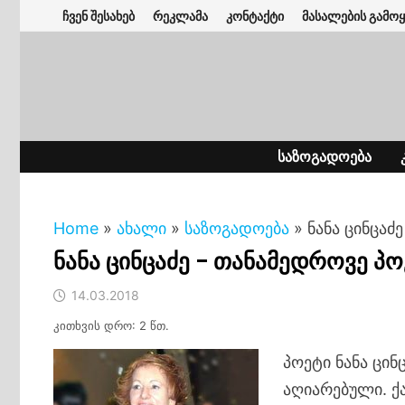
Skip
ჩვენ შესახებ
რეკლამა
კონტაქტი
მასალების გამოყ
to
content
ᲡᲐᲖᲝᲒᲐᲓᲝᲔᲑᲐ
Home
»
ახალი
»
საზოგადოება
»
ნანა ცინცა
ნანა ცინცაძე – თანამედროვე 
14.03.2018
კითხვის დრო: 2 წთ.
პოეტი ნანა ცი
აღიარებული. ქ