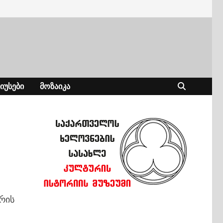
ᲘᲣᲡᲔᲑᲘ
ᲛᲝᲖᲐᲘᲙᲐ
რის