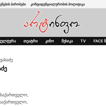
ენების პირობები
კონფიდენციალურობის პოლიტიკა
ᲙᲣᲚᲢᲣᲠᲐ
ᲗᲔᲐᲢᲠᲘ
ᲙᲘᲜᲝ
ᲛᲣᲡᲘᲙᲐ
TV
FACE Ნ
ავახაძე
აძე
თ საქართველო,
თ საქართველო,