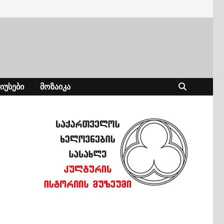
ᲘᲣᲡᲔᲑᲘ
ᲛᲝᲖᲐᲘᲙᲐ