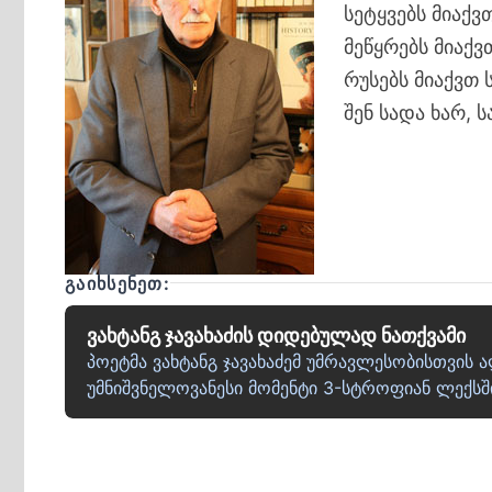
სეტყვებს მიაქ
მეწყრებს მიაქ
რუსებს მიაქვთ
შენ სადა ხარ, 
ᲒᲐᲘᲮᲡᲔᲜᲔᲗ:
ვახტანგ ჯავახაძის დიდებულად ნათქვამი
პოეტმა ვახტანგ ჯავახაძემ უმრავლესობისთვის 
უმნიშვნელოვანესი მომენტი 3-სტროფიან ლექსშ