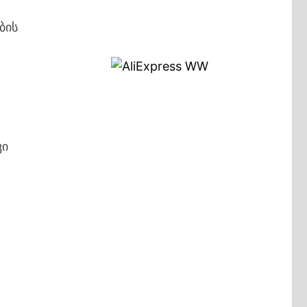
ბის
კი