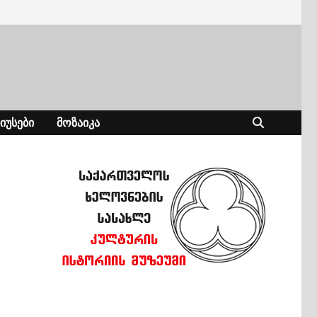
ᲘᲣᲡᲔᲑᲘ
ᲛᲝᲖᲐᲘᲙᲐ