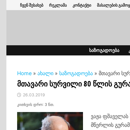
Skip
ჩვენ შესახებ
რეკლამა
კონტაქტი
მასალების გამოყ
to
content
ᲡᲐᲖᲝᲒᲐᲓᲝᲔᲑᲐ
Home
»
ახალი
»
საზოგადოება
»
მთავარი სუ
მთავარი სურვილი 80 წლის გურ
26.03.2019
კითხვის დრო: 3 წთ.
ვაჟა ფშაველას
მწერლის გურამ