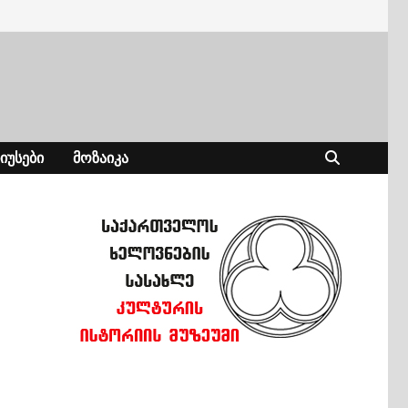
ᲘᲣᲡᲔᲑᲘ
ᲛᲝᲖᲐᲘᲙᲐ