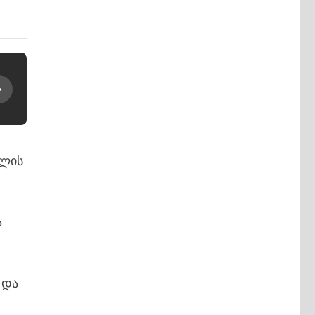
წლის
ა
 და