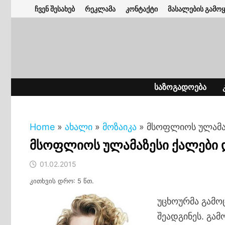
Skip
ჩვენ შესახებ
რეკლამა
კონტაქტი
მასალების გამოყ
to
content
ᲡᲐᲖᲝᲒᲐᲓᲝᲔᲑᲐ
Home
»
ახალი
»
მოზაიკა
»
მსოფლიოს ულამა
მსოფლიოს ულამაზესი ქალები
01.02.2015
კითხვის დრო: 5 წთ.
უცხოურმა გამო
შეადგინეს. გამ