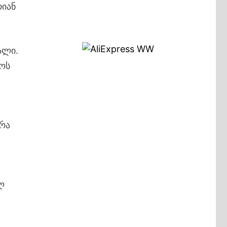
რიან
ალი.
როს
ერა
ლ