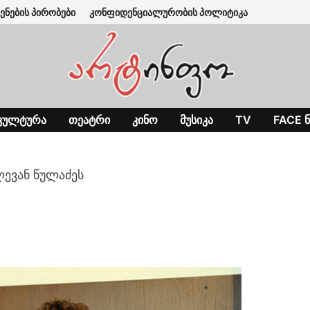
ენების პირობები
კონფიდენციალურობის პოლიტიკა
ᲙᲣᲚᲢᲣᲠᲐ
ᲗᲔᲐᲢᲠᲘ
ᲙᲘᲜᲝ
ᲛᲣᲡᲘᲙᲐ
TV
FACE Ნ
ლევან წულაძეს