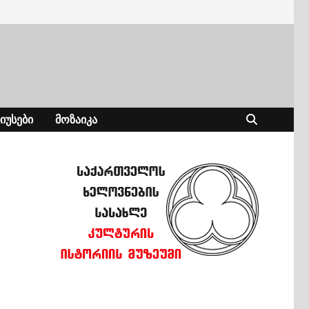
ᲘᲣᲡᲔᲑᲘ
ᲛᲝᲖᲐᲘᲙᲐ