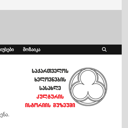
ᲘᲣᲡᲔᲑᲘ
ᲛᲝᲖᲐᲘᲙᲐ
ენა.
: