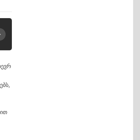
ბევრ
ებს,
რით