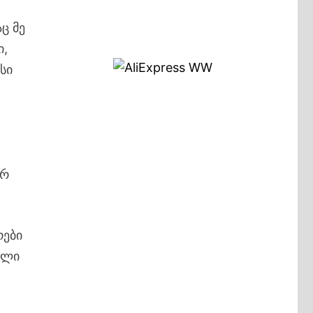
ც მე
ი,
სი
არ
რები
ული