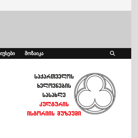
ᲘᲣᲡᲔᲑᲘ
ᲛᲝᲖᲐᲘᲙᲐ