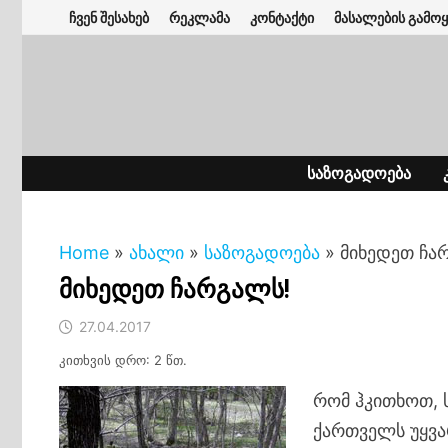
Skip
ჩვენ შესახებ
რეკლამა
კონტაქტი
მასალების გამოყ
to
content
ᲡᲐᲖᲝᲒᲐᲓᲝᲔᲑᲐ
Home
»
ახალი
»
საზოგადოება
»
მიხედეთ ჩა
მიხედეთ ჩარგალს!
27.04.2017
კითხვის დრო: 2 წთ.
რომ ჰკითხოთ,
ქართველს უყვა