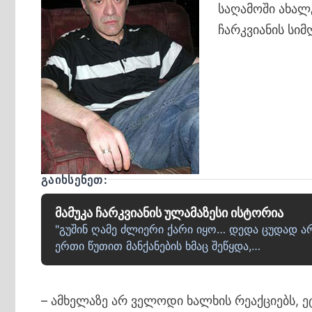
საღამოში ახალ
ჩარკვიანის სი
ᲒᲐᲘᲮᲡᲔᲜᲔᲗ:
მამუკა ჩარკვიანის ულამაზესი ისტორია
"გუშინ ღამე ძლიერი ქარი იყო… დედა ცუდად არ
ერთი წუთით მანქანების ხმაც შეწყდა,…
– ამხელაზე არ ველოდი ხალხის რეაქციებს, ე