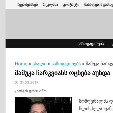
Skip
ჩვენ შესახებ
რეკლამა
კონტაქტი
მასალების გამოყ
to
content
ᲡᲐᲖᲝᲒᲐᲓᲝᲔᲑᲐ
Home
»
ახალი
»
საზოგადოება
»
მამუკა ჩარკ
მამუკა ჩარკვიანს ოცნება აუხდა
31.03.2017
კითხვის დრო: 2 წთ.
მომღერალმა და
წლის ხელოვანს