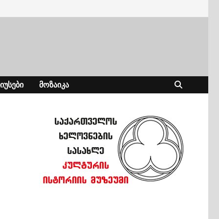
ᲘᲣᲡᲔᲑᲘ
ᲛᲝᲖᲐᲘᲙᲐ