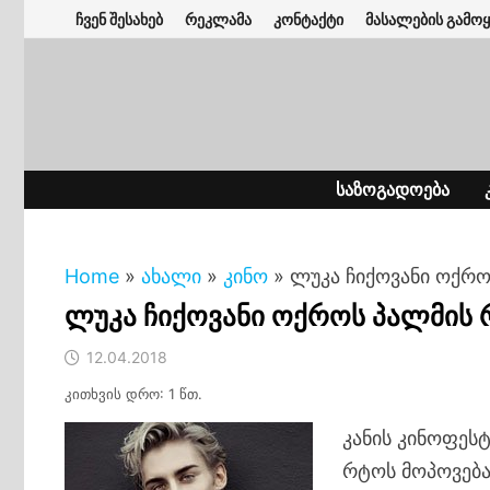
Skip
ჩვენ შესახებ
რეკლამა
კონტაქტი
მასალების გამოყ
to
content
ᲡᲐᲖᲝᲒᲐᲓᲝᲔᲑᲐ
Home
»
ახალი
»
კინო
»
ლუკა ჩიქოვანი ოქრო
ლუკა ჩიქოვანი ოქროს პალმის 
12.04.2018
კითხვის დრო: 1 წთ.
კანის კინოფეს
რტოს მოპოვებ