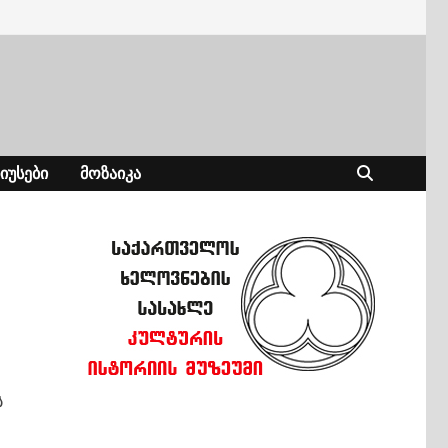
ᲘᲣᲡᲔᲑᲘ
ᲛᲝᲖᲐᲘᲙᲐ
ს