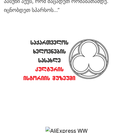
პასუხი აქვს, რომ მაცადეთ ორშაბათამდე.
იცნობდეთ სპარსოს…”