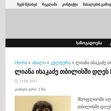
Skip
ჩვენ შესახებ
რეკლამა
კონტაქტი
მასალების გამოყ
to
content
ᲡᲐᲖᲝᲒᲐᲓᲝᲔᲑᲐ
Home
»
ახალი
»
კულტურა
»
ლიანა ისაკაძე 
ლიანა ისაკაძე თბილისში დღეს
11.08.2017
კითხვის დრო: 2 წთ.
მსოფლიოში აღი
თბილისში დღე