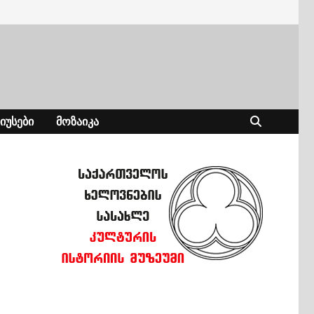
ᲘᲣᲡᲔᲑᲘ
ᲛᲝᲖᲐᲘᲙᲐ