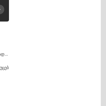
ვად…
უცებ