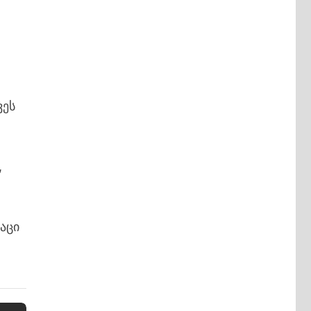
ვეს
,
აცი