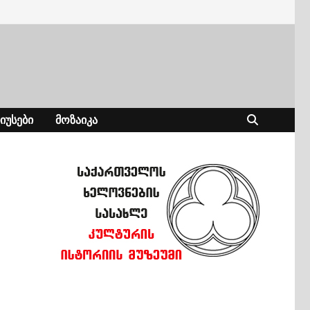
ᲘᲣᲡᲔᲑᲘ
ᲛᲝᲖᲐᲘᲙᲐ