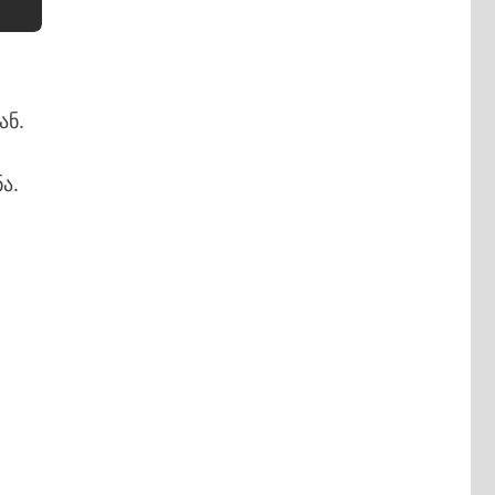
ან.
ა.