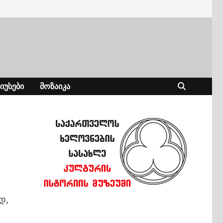
ᲘᲣᲡᲔᲑᲘ
ᲛᲝᲖᲐᲘᲙᲐ
დ,