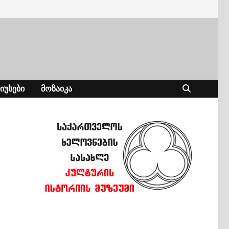
ᲘᲣᲡᲔᲑᲘ
ᲛᲝᲖᲐᲘᲙᲐ