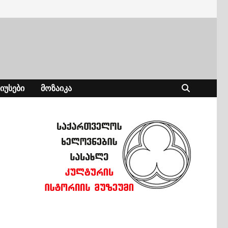
ᲘᲣᲡᲔᲑᲘ
ᲛᲝᲖᲐᲘᲙᲐ