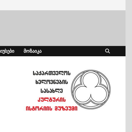
ᲘᲣᲡᲔᲑᲘ
ᲛᲝᲖᲐᲘᲙᲐ