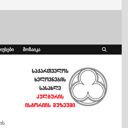
ᲘᲣᲡᲔᲑᲘ
ᲛᲝᲖᲐᲘᲙᲐ
ის