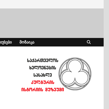
ᲘᲣᲡᲔᲑᲘ
ᲛᲝᲖᲐᲘᲙᲐ