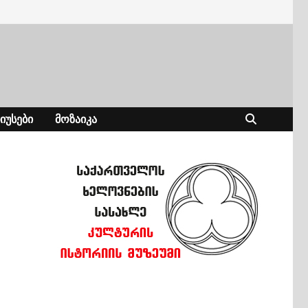
ᲘᲣᲡᲔᲑᲘ
ᲛᲝᲖᲐᲘᲙᲐ