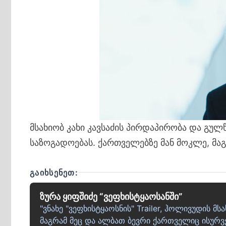
მსახიობ კახი კავსაძის პირდაპირობა და 
საზოგადოებას. ქართველებზე მან მოკლე, მაგ
ᲒᲐᲘᲮᲡᲔᲜᲔᲗ:
ზურა ყიფშიძე “ვეფხისტყაოსანში”
"ვნახე "ვეფხისტყაოსნის" Trailer, ჰოლივუდის 
მაგრამ მეც და ალბათ ბევრი ქართველიც ისურვ