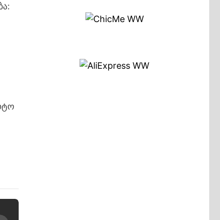
ბა:
ს
ოტო
მ