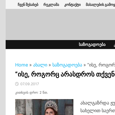
Skip
ჩვენ შესახებ
რეკლამა
კონტაქტი
მასალების გამოყ
to
content
ᲡᲐᲖᲝᲒᲐᲓᲝᲔᲑᲐ
Home
»
ახალი
»
საზოგადოება
»
“ისე, როგო
“ისე, როგორც არასდროს თქვენ
07.09.2017
კითხვის დრო: 2 წთ.
ახალგაზრდა ჟ
სახელით საერთა