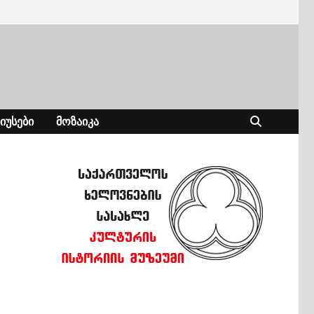
ᲘᲣᲡᲔᲑᲘ
ᲛᲝᲖᲐᲘᲙᲐ