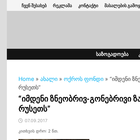
Skip
ჩვენ შესახებ
რეკლამა
კონტაქტი
მასალების გამოყ
to
content
ᲡᲐᲖᲝᲒᲐᲓᲝᲔᲑᲐ
Home
»
ახალი
»
ოქროს ფონდი
»
“იმდენი ზ
რუსეთს”
“იმდენი ზნეობრივ-გონებრივი 
რუსეთს”
07.09.2017
კითხვის დრო: 2 წთ.