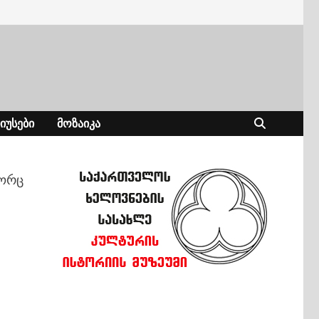
ᲘᲣᲡᲔᲑᲘ
ᲛᲝᲖᲐᲘᲙᲐ
გორც