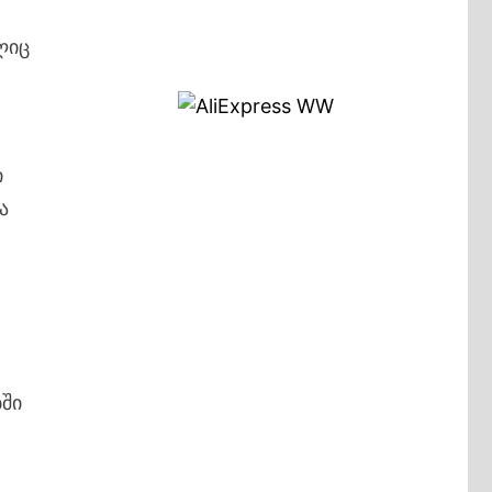
ლიც
ი
ა
ში