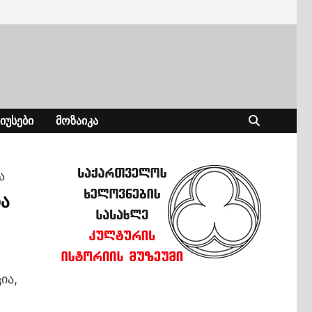
ᲘᲣᲡᲔᲑᲘ
ᲛᲝᲖᲐᲘᲙᲐ
ა
ა
ია,