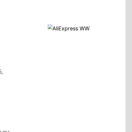
ს
ა
ნ,
ს და