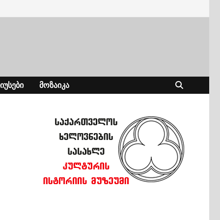
ᲘᲣᲡᲔᲑᲘ
ᲛᲝᲖᲐᲘᲙᲐ