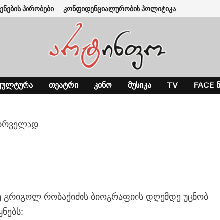
ენების პირობები
კონფიდენციალურობის პოლიტიკა
ᲙᲣᲚᲢᲣᲠᲐ
ᲗᲔᲐᲢᲠᲘ
ᲙᲘᲜᲝ
ᲛᲣᲡᲘᲙᲐ
TV
FACE Ნ
პირველად
ე გრიგოლ რობაქიძის ბიოგრაფიის დღემდე უცნობ
ნებს: