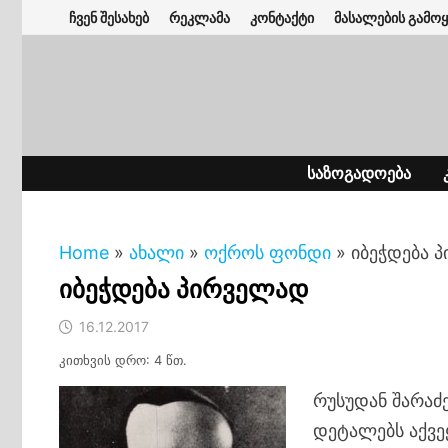
Skip
ჩვენ შესახებ
რეკლამა
კონტაქტი
მასალების გამოყ
to
content
ᲡᲐᲖᲝᲒᲐᲓᲝᲔᲑᲐ
Home
»
ახალი
»
ოქროს ფონდი
»
იბეჭდება 
იბეჭდება პირველად
16.12.2017
კითხვის დრო: 4 წთ.
რუსუდან შარაძ
დეტალებს აქვეყ