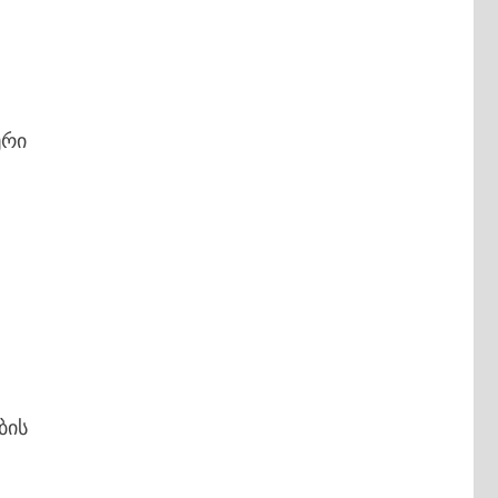
ური
ბის