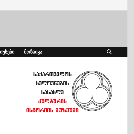
ᲘᲣᲡᲔᲑᲘ
ᲛᲝᲖᲐᲘᲙᲐ