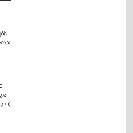
ებს
ლიათ
0
ნდა
ელი)