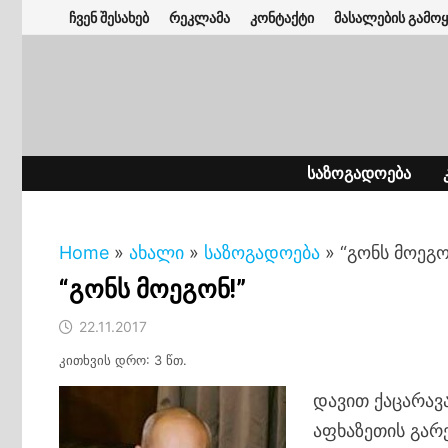
Skip
ჩვენ შესახებ
რეკლამა
კონტაქტი
მასალების გამოყ
to
content
ᲡᲐᲖᲝᲒᲐᲓᲝᲔᲑᲐ
Home
»
ახალი
»
საზოგადოება
»
“გონს მოეგო
“გონს მოეგონ!”
22.11.2017
კითხვის დრო: 3 წთ.
დავით ქაცარავა
აფხაზეთის გარ