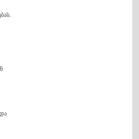
ბას.
ნ
 და