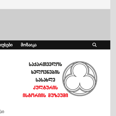
ᲘᲣᲡᲔᲑᲘ
ᲛᲝᲖᲐᲘᲙᲐ
სი