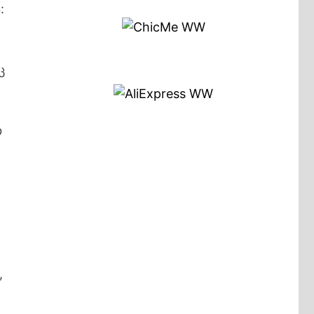
:
ც
ო
,