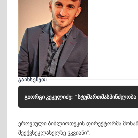
ᲒᲐᲘᲮᲡᲔᲜᲔᲗ:
გიორგი კეკელიძე: “სტუმართმასპინძლობა 
ეროვნული ბიბლიოთეკის დირექტორმა მონაწი
მეექვსეკლასელზე ჭკვიანი”.