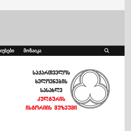
ᲘᲣᲡᲔᲑᲘ
ᲛᲝᲖᲐᲘᲙᲐ