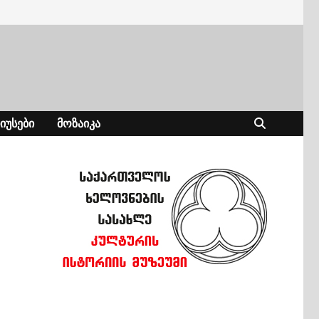
ᲘᲣᲡᲔᲑᲘ
ᲛᲝᲖᲐᲘᲙᲐ