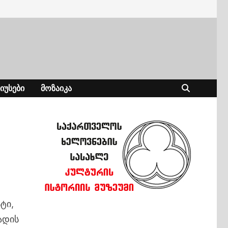
ᲘᲣᲡᲔᲑᲘ
ᲛᲝᲖᲐᲘᲙᲐ
ტი,
ადის