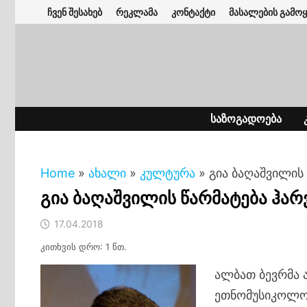
Skip
ჩვენ შესახებ
რეკლამა
კონტაქტი
მასალების გამოყ
to
content
ᲡᲐᲖᲝᲒᲐᲓᲝᲔᲑᲐ
Home
»
ახალი
»
კულტურა
»
გია ბაღაშვილის
გია ბაღაშვილის წარმატება ჰა
17.04.2018
კითხვის დრო: 1 წთ.
ალბათ ბევრმა 
ეთნომუსიკოლოგ