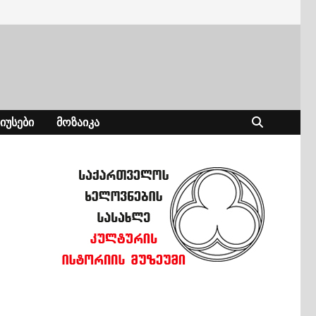
ᲘᲣᲡᲔᲑᲘ
ᲛᲝᲖᲐᲘᲙᲐ