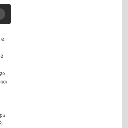
ა.
ას
და
ბით
და
რ