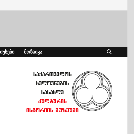
ᲘᲣᲡᲔᲑᲘ
ᲛᲝᲖᲐᲘᲙᲐ