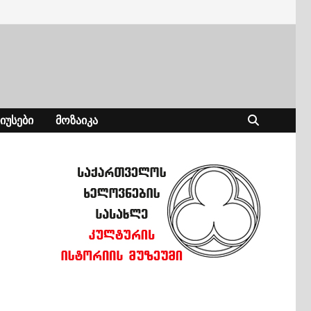
ᲘᲣᲡᲔᲑᲘ
ᲛᲝᲖᲐᲘᲙᲐ