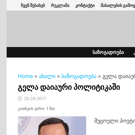
Skip
ჩვენ შესახებ
რეკლამა
კონტაქტი
მასალების გამოყ
to
content
ᲡᲐᲖᲝᲒᲐᲓᲝᲔᲑᲐ
Home
»
ახალი
»
საზოგადოება
»
გელა დაიაუ
გელა დაიაური პოლიტიკაში
28.09.2017
კითხვის დრო: 1 წთ.
მუცოელი პოეტი