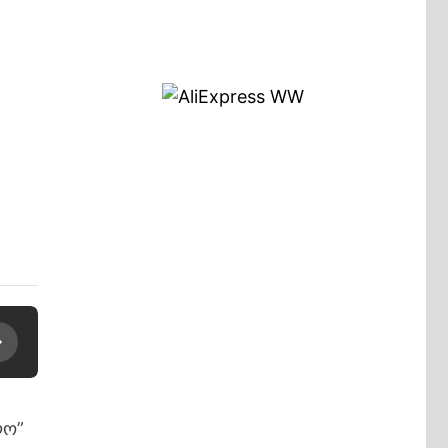
ა
ლო”