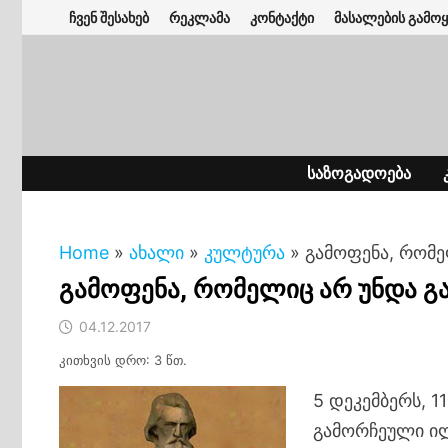
Skip
ჩვენ შესახებ
რეკლამა
კონტაქტი
მასალების გამოყ
to
content
ᲡᲐᲖᲝᲒᲐᲓᲝᲔᲑᲐ
Home
»
ახალი
»
კულტურა
»
გამოფენა, რომ
გამოფენა, რომელიც არ უნდა 
04.12.2017
კითხვის დრო: 3 წთ.
5 დეკემბერს, 1
გამორჩეული ი