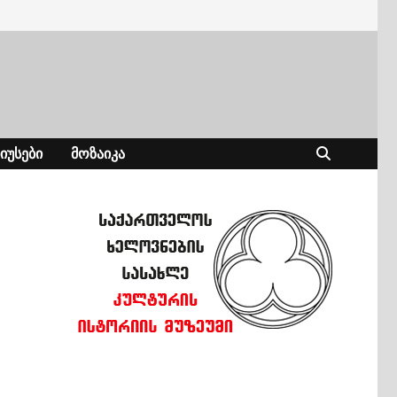
ᲘᲣᲡᲔᲑᲘ
ᲛᲝᲖᲐᲘᲙᲐ