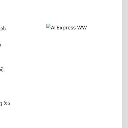
ას.
ო
მ,
ვ რა