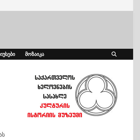
ᲘᲣᲡᲔᲑᲘ
ᲛᲝᲖᲐᲘᲙᲐ
ას