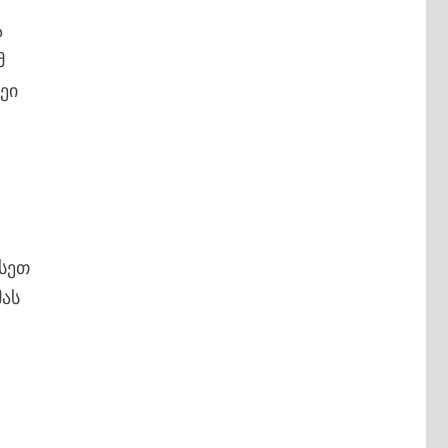
ა
მ
ეი
ასეთ
მას