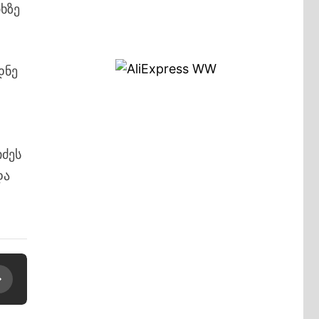
ხზე
დნე
იძეს
და