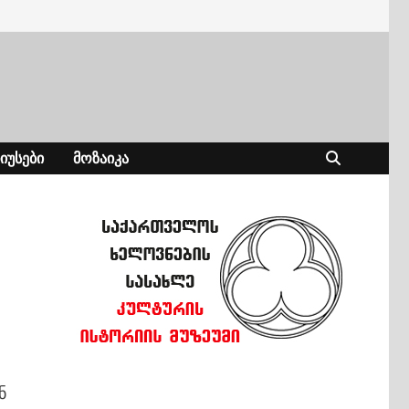
ᲘᲣᲡᲔᲑᲘ
ᲛᲝᲖᲐᲘᲙᲐ
ნ