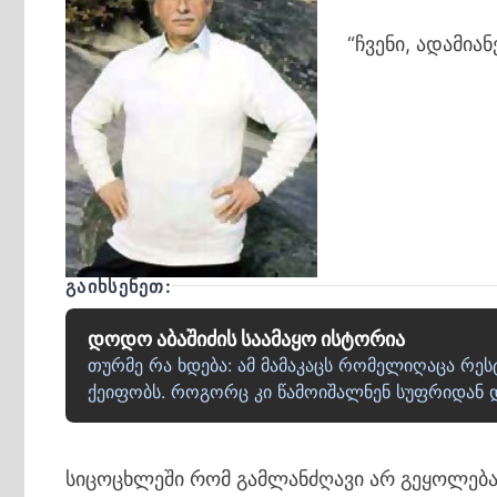
“ჩვენი, ადამია
ᲒᲐᲘᲮᲡᲔᲜᲔᲗ:
დოდო აბაშიძის საამაყო ისტორია
თურმე რა ხდება: ამ მამაკაცს რომელიღაცა რ
ქეიფობს. როგორც კი წამოიშალნენ სუფრიდან დ
სიცოცხლეში რომ გამლანძღავი არ გეყოლება დ