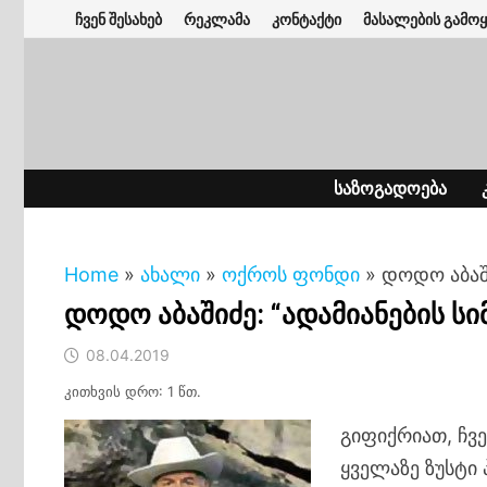
Skip
ჩვენ შესახებ
რეკლამა
კონტაქტი
მასალების გამოყ
to
content
ᲡᲐᲖᲝᲒᲐᲓᲝᲔᲑᲐ
Home
»
ახალი
»
ოქროს ფონდი
»
დოდო აბაში
დოდო აბაშიძე: “ადამიანების ს
08.04.2019
კითხვის დრო: 1 წთ.
გიფიქრიათ, ჩვე
ყველაზე ზუსტი 