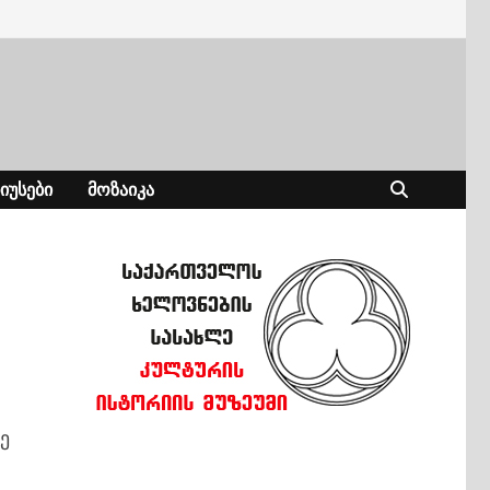
ᲘᲣᲡᲔᲑᲘ
ᲛᲝᲖᲐᲘᲙᲐ
ე