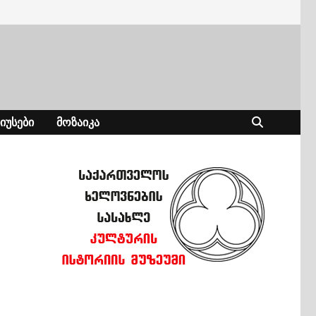
ᲘᲣᲡᲔᲑᲘ
ᲛᲝᲖᲐᲘᲙᲐ
.