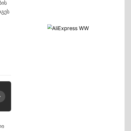
ბის
დგეს
ლი