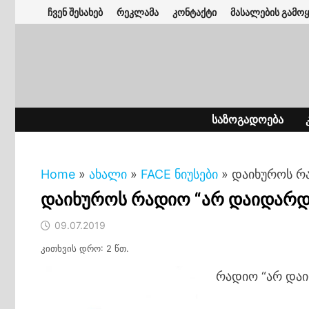
Skip
ჩვენ შესახებ
რეკლამა
კონტაქტი
მასალების გამოყ
to
content
ᲡᲐᲖᲝᲒᲐᲓᲝᲔᲑᲐ
Home
»
ახალი
»
FACE ნიუსები
»
დაიხუროს რ
დაიხუროს რადიო “არ დაიდარდ
09.07.2019
კითხვის დრო: 2 წთ.
რადიო “არ დაი