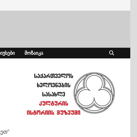
ᲘᲣᲡᲔᲑᲘ
ᲛᲝᲖᲐᲘᲙᲐ
ვეთ”