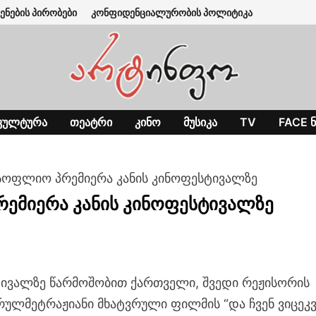
ენების პირობები
კონფიდენციალურობის პოლიტიკა
ᲙᲣᲚᲢᲣᲠᲐ
ᲗᲔᲐᲢᲠᲘ
ᲙᲘᲜᲝ
ᲛᲣᲡᲘᲙᲐ
TV
FACE Ნ
 მსოფლიო პრემიერა კანის კინოფესტივალზე
რემიერა კანის კინოფესტივალზე
ტივალზე წარმოშობით ქართველი, შვედი რეჟისორის
სრულმეტრაჟიანი მხატვრული ფილმის “და ჩვენ ვიცეკ