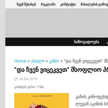
Skip
ჩვენ შესახებ
რეკლამა
კონტაქტი
მასალების გამოყ
to
content
ᲡᲐᲖᲝᲒᲐᲓᲝᲔᲑᲐ
Home
»
ახალი
»
კინო
»
“და ჩვენ ვიცეკვეთ”
“და ჩვენ ვიცეკვეთ” მსოფლიო პ
24.04.2019
კითხვის დრო: 1 წთ.
კანის კინოფეს
ლევან აკინის 