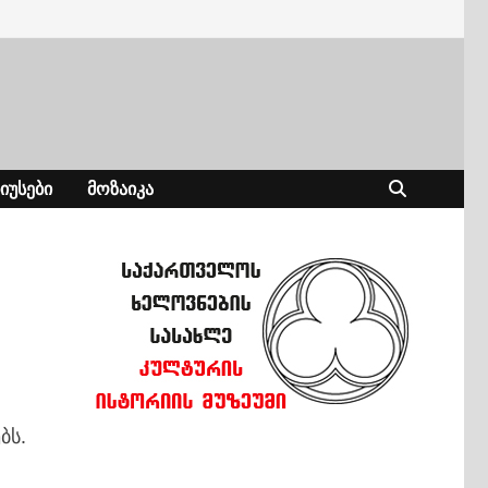
ᲘᲣᲡᲔᲑᲘ
ᲛᲝᲖᲐᲘᲙᲐ
ბს.