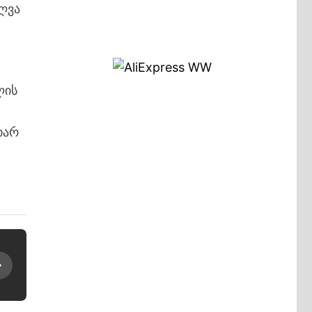
ლვა
ლის
თარ