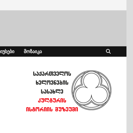
ᲘᲣᲡᲔᲑᲘ
ᲛᲝᲖᲐᲘᲙᲐ