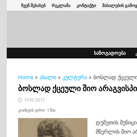
Skip
ჩვენ შესახებ
რეკლამა
კონტაქტი
მასალების გამოყ
to
content
ᲡᲐᲖᲝᲒᲐᲓᲝᲔᲑᲐ
Home
»
ახალი
»
კულტურა
»
ბოსლად ქცეული
ბოსლად ქცეული შიო არაგვისპ
17.10.2017
კითხვის დრო: 1 წთ.
დუშეთის მუნიც
მწერლის შიო ა