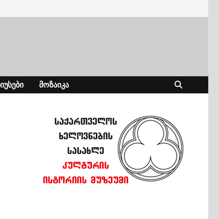
ᲘᲣᲡᲔᲑᲘ
ᲛᲝᲖᲐᲘᲙᲐ