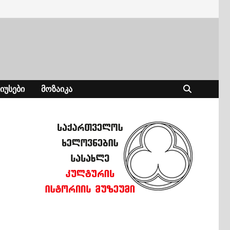
ᲘᲣᲡᲔᲑᲘ
ᲛᲝᲖᲐᲘᲙᲐ