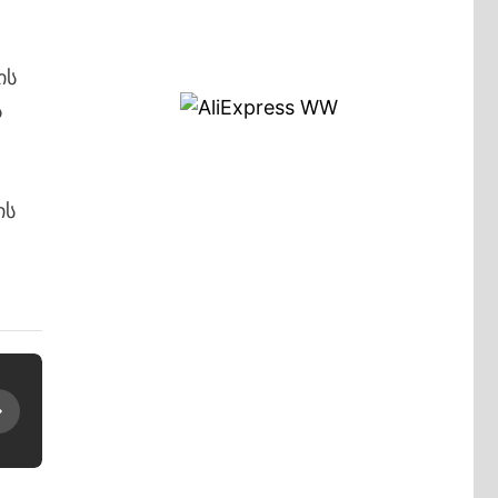
ის
ს
ის