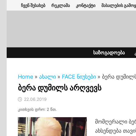
Skip
ჩვენ შესახებ
რეკლამა
კონტაქტი
მასალების გამოყ
to
content
ᲡᲐᲖᲝᲒᲐᲓᲝᲔᲑᲐ
Home
»
ახალი
»
FACE ნიუსები
»
ბერა დუმილ
ბერა დუმილს არღვევს
22.06.2019
კითხვის დრო: 2 წთ.
მომღერალი ბე
ახსენდება თა