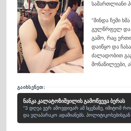
სამართლიანი პ
“მინდა ჩემი ხ
გულწრფელ და ს
გამო, რაც ერთ
დაიწყო და ჩას
ძალადობით გაგ
მონაწილეები, 
ᲒᲐᲘᲮᲡᲔᲜᲔᲗ:
ნანკა კალატოზიშვილის გამოწვევა ბერას
"3 დღეა ვერ ამოვდივარ ამ სცენაზე, იმიტომ რო
და ელაპარაკო ადამიანებს. პოლიტიკოსებისგან 