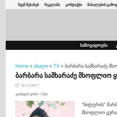
Skip
ჩვენ შესახებ
რეკლამა
კონტაქტი
მასალების გამოყ
to
content
ᲡᲐᲖᲝᲒᲐᲓᲝᲔᲑᲐ
Home
»
ახალი
»
TV
»
ბარბარა სამხარაძე მ
ბარბარა სამხარაძე მსოფლიო ყ
16.12.2017
კითხვის დრო: 1 წთ.
“ნიჭიერის” შა
მსოფლიო ყურა