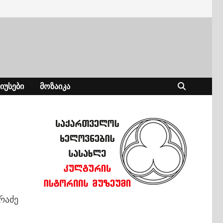
ᲘᲣᲡᲔᲑᲘ
ᲛᲝᲖᲐᲘᲙᲐ
რაძე