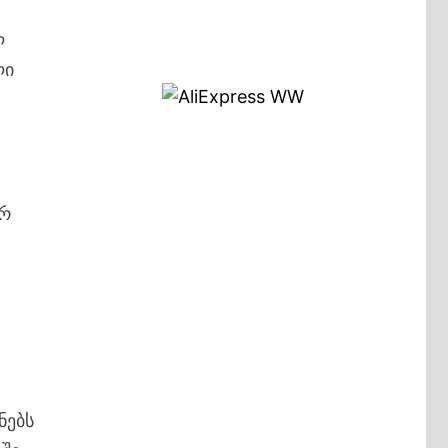
ლ
ლი
არ
ნებს