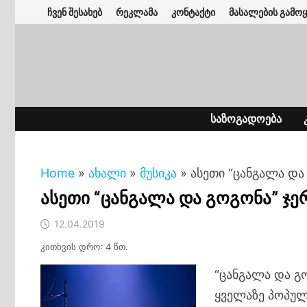
Skip
ჩვენ შესახებ
რეკლამა
კონტაქტი
მასალების გამოყ
to
content
ᲡᲐᲖᲝᲒᲐᲓᲝᲔᲑᲐ
Home
»
ახალი
»
მუსიკა
»
ასეთი “ცანგალა და
ასეთი “ცანგალა და გოგონა” ჯე
12.04.2019
კითხვის დრო: 4 წთ.
“ცანგალა და გ
ყველაზე პოპუ