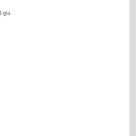
ბ და
ა