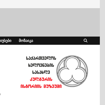
ᲘᲣᲡᲔᲑᲘ
ᲛᲝᲖᲐᲘᲙᲐ
ი