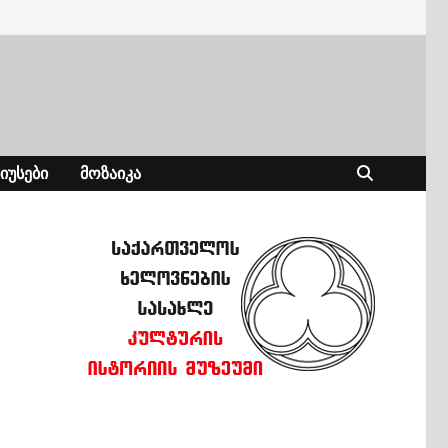
ᲘᲣᲡᲔᲑᲘ
ᲛᲝᲖᲐᲘᲙᲐ