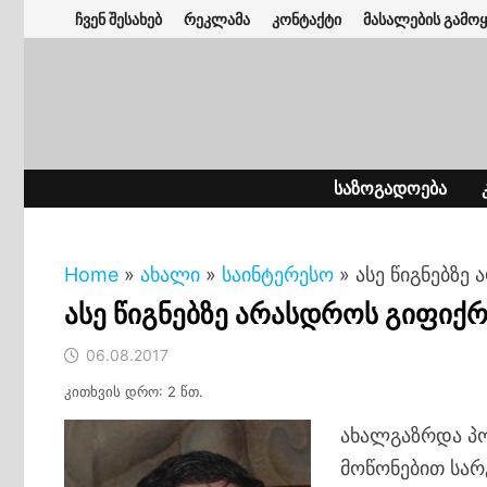
Skip
ჩვენ შესახებ
რეკლამა
კონტაქტი
მასალების გამოყ
to
content
ᲡᲐᲖᲝᲒᲐᲓᲝᲔᲑᲐ
Home
»
ახალი
»
საინტერესო
»
ასე წიგნებზე
ასე წიგნებზე არასდროს გიფიქ
06.08.2017
კითხვის დრო: 2 წთ.
ახალგაზრდა პო
მოწონებით სარ