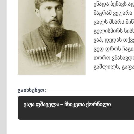
ეწადა ბეჩავს ა
მაგრამ ვეღარა
ცალს მხარს მიწ
გულისპირს სის
ვაჰ, დედას თქვ
ცუდ დროს ჩაგ
თორო ვნახავდი
გაშლილს, გაფ
ᲒᲐᲘᲮᲡᲔᲜᲔᲗ:
ვაჟა ფშაველა – ჩხიკვთა ქორწილი