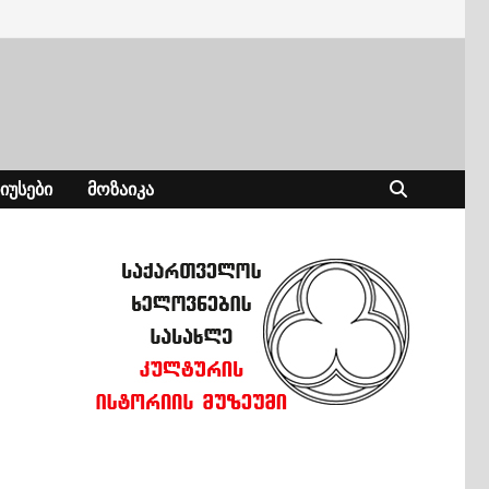
ᲘᲣᲡᲔᲑᲘ
ᲛᲝᲖᲐᲘᲙᲐ