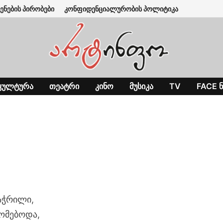
ენების პირობები
კონფიდენციალურობის პოლიტიკა
ᲙᲣᲚᲢᲣᲠᲐ
ᲗᲔᲐᲢᲠᲘ
ᲙᲘᲜᲝ
ᲛᲣᲡᲘᲙᲐ
TV
FACE Ნ
დაჭრილი,
ეომებოდა,