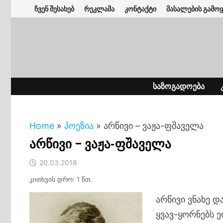
Skip
ჩვენ შესახებ
რეკლამა
კონტაქტი
მასალების გამოყ
to
content
ᲡᲐᲖᲝᲒᲐᲓᲝᲔᲑᲐ
Home
»
პოეზია
»
არწივი – ვაჟა-ფშაველა
არწივი – ვაჟა-ფშაველა
20.03.2018
კითხვის დრო: 1 წთ.
არწივი ვნახე 
ყვავ-ყორნებს 