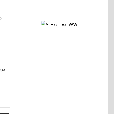
ა
ისა