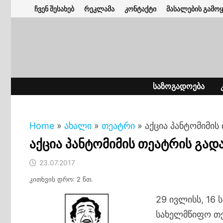
Skip
ჩვენ შესახებ
რეკლამა
კონტაქტი
მასალების გამოყ
to
content
ᲡᲐᲖᲝᲒᲐᲓᲝᲔᲑᲐ
Home
»
ახალი
»
თეატრი
»
აქცია პანტომიმის
აქცია პანტომიმის თეატრის გად
23.07.2017
კითხვის დრო: 2 წთ.
29 ივლისს, 16 
სახელმწიფო თე