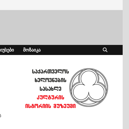
ᲘᲣᲡᲔᲑᲘ
ᲛᲝᲖᲐᲘᲙᲐ
ს