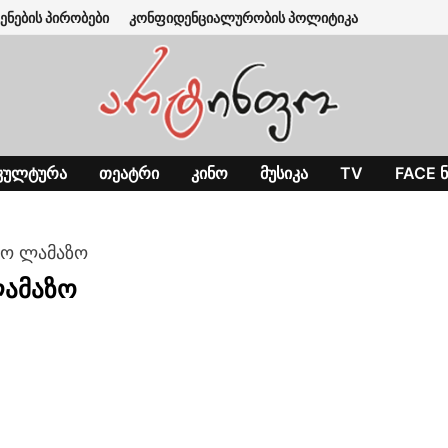
ენების პირობები
კონფიდენციალურობის პოლიტიკა
ᲙᲣᲚᲢᲣᲠᲐ
ᲗᲔᲐᲢᲠᲘ
ᲙᲘᲜᲝ
ᲛᲣᲡᲘᲙᲐ
TV
FACE Ნ
ლო ლამაზო
ლამაზო