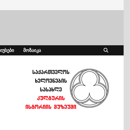
ᲘᲣᲡᲔᲑᲘ
ᲛᲝᲖᲐᲘᲙᲐ